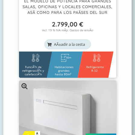
EL MODELO DE POTENCIA PARA GRANDES
SALAS, OFICINAS Y LOCALES COMERCIALES,
ASÃ­ COMO PARA LOS PAÃ­SES DEL SUR
2.799,00
€
incl. 19 % IVA mÃ¡s.
Gastos de envÃ­o
AÃ±adir a la cesta
FunciÃ³n de
Habitaciones
Refrigerante
refrigeraciÃ³n y
grandes
R 32
calefacciÃ³n
hasta 80m²
A