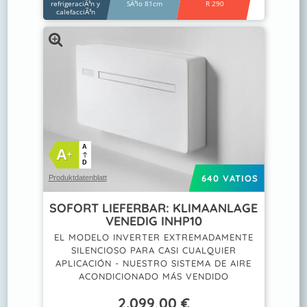
refrigeraciÃ³n y
SÃ³lo 81cm
R 290
calefacciÃ³n
A
A
+
D
640 VATIOS
Produktdatenblatt
SOFORT LIEFERBAR: KLIMAANLAGE
VENEDIG INHP10
EL MODELO INVERTER EXTREMADAMENTE
SILENCIOSO PARA CASI CUALQUIER
APLICACIÓN - NUESTRO SISTEMA DE AIRE
ACONDICIONADO MÁS VENDIDO
2.099,00
€