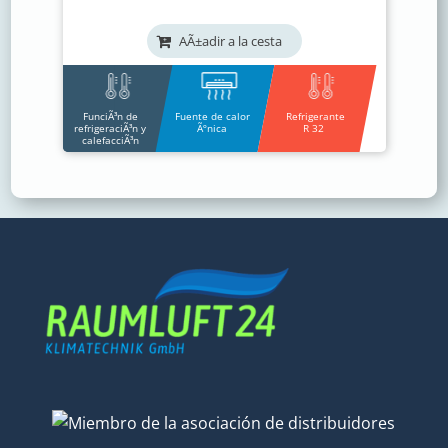
AÃ±adir a la cesta
FunciÃ³n de
Fuente de calor
Refrigerante
refrigeraciÃ³n y
Ãºnica
R 32
calefacciÃ³n