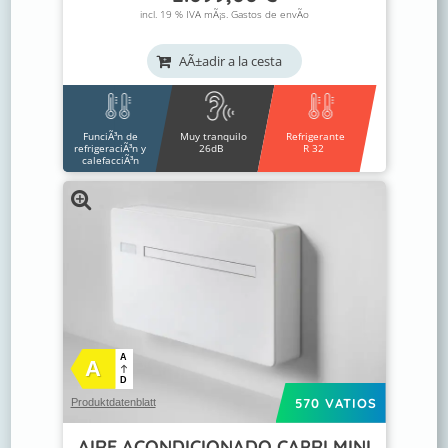
incl. 19 % IVA mÃ¡s.
Gastos de envÃ­o
AÃ±adir a la cesta
FunciÃ³n de
Muy tranquilo
Refrigerante
refrigeraciÃ³n y
26dB
R 32
calefacciÃ³n
A
A
D
570 VATIOS
Produktdatenblatt
AIRE ACONDICIONADO CAPRI MINI