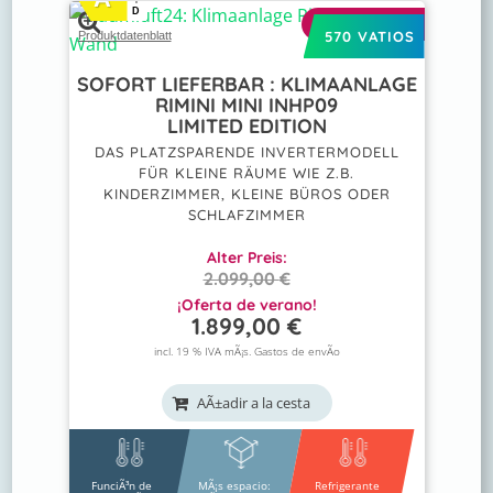
D
OFERTA
570 VATIOS
Produktdatenblatt
SOFORT LIEFERBAR : KLIMAANLAGE
RIMINI MINI INHP09
LIMITED EDITION
DAS PLATZSPARENDE INVERTERMODELL
FÜR KLEINE RÄUME WIE Z.B.
KINDERZIMMER, KLEINE BÜROS ODER
SCHLAFZIMMER
Alter Preis:
2.099,00
€
EL
­¡Oferta de verano!
1.899,00
€
PRECIO
EL
ORIGINAL
PRECIO
incl. 19 % IVA mÃ¡s.
Gastos de envÃ­o
ERA:
ACTUAL
2.099,00 €.
ES:
AÃ±adir a la cesta
1.899,00 €.
FunciÃ³n de
MÃ¡s espacio:
Refrigerante