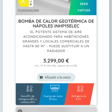
A
1040
D
VATIOS
Produktdatenblatt
BOMBA DE CALOR GEOTÉRMICA DE
NÁPOLES INHP15ELEC
EL POTENTE SISTEMA DE AIRE
ACONDICIONADO PARA HABITACIONES
GRANDES Y LOCALES COMERCIALES DE
HASTA 80 M² - PUEDE SUSTITUIR A UN
RADIADOR
3.299,00
€
incl. 19 % IVA mÃ¡s.
Gastos de envÃ­o
AÃ±adir a la cesta
FunciÃ³n de
Fuente de calor
Refrigerante
refrigeraciÃ³n y
Ãºnica
R 32
calefacciÃ³n