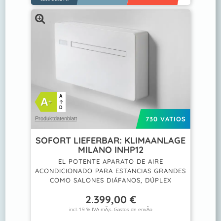
A
A
+
D
730 VATIOS
Produktdatenblatt
SOFORT LIEFERBAR: KLIMAANLAGE
MILANO INHP12
EL POTENTE APARATO DE AIRE
ACONDICIONADO PARA ESTANCIAS GRANDES
COMO SALONES DIÁFANOS, DÚPLEX
2.399,00
€
incl. 19 % IVA mÃ¡s.
Gastos de envÃ­o