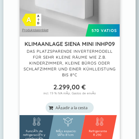
A
A
D
570 VATIOS
Produktdatenblatt
KLIMAANLAGE SIENA MINI INHP09
DAS PLATZSPARENDE INVERTERMODELL
FÜR SEHR KLEINE RÄUME WIE Z.B.
KINDERZIMMER, KLEINE BÜROS ODER
SCHLAFZIMMER UND EINER KÜHLLEISTUNG
BIS 8°C
2.299,00
€
incl. 19 % IVA mÃ¡s.
Gastos de envÃ­o
AÃ±adir a la cesta
FunciÃ³n de
MÃ¡s espacio:
Refrigerante
refrigeraciÃ³n y
SÃ³lo 81cm
R 290
calefacciÃ³n