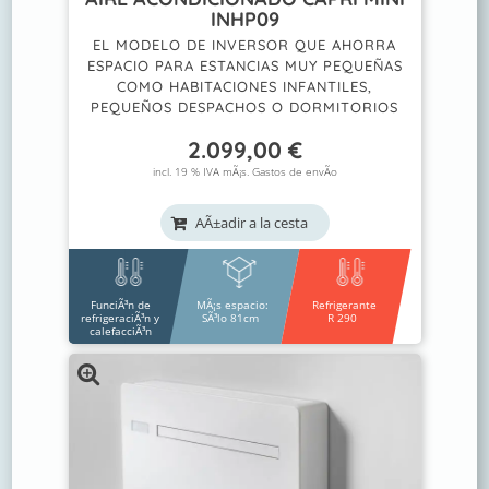
INHP09
EL MODELO DE INVERSOR QUE AHORRA
ESPACIO PARA ESTANCIAS MUY PEQUEÑAS
COMO HABITACIONES INFANTILES,
PEQUEÑOS DESPACHOS O DORMITORIOS
2.099,00
€
incl. 19 % IVA mÃ¡s.
Gastos de envÃ­o
AÃ±adir a la cesta
FunciÃ³n de
MÃ¡s espacio:
Refrigerante
refrigeraciÃ³n y
SÃ³lo 81cm
R 290
calefacciÃ³n