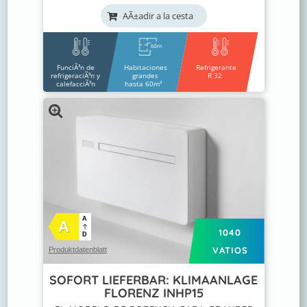
AÃ±adir a la cesta
FunciÃ³n de
Habitaciones
Refrigerante
refrigeraciÃ³n y
grandes
R 32
calefacciÃ³n
hasta 60m²
A
A
1040
D
VATIOS
Produktdatenblatt
SOFORT LIEFERBAR: KLIMAANLAGE
FLORENZ INHP15