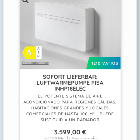
A
A
D
1210 VATIOS
Produktdatenblatt
SOFORT LIEFERBAR:
LUFTWÄRMEPUMPE PISA
INHP18ELEC
EL POTENTE SISTEMA DE AIRE
ACONDICIONADO PARA REGIONES CÁLIDAS,
HABITACIONES GRANDES Y LOCALES
COMERCIALES DE HASTA 100 M² - PUEDE
SUSTITUIR A UN RADIADOR
3.599,00
€
incl. 19 % IVA mÃ¡s.
Gastos de envÃ­o