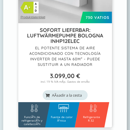
A
A
+
D
730 VATIOS
Produktdatenblatt
SOFORT LIEFERBAR:
LUFTWÄRMEPUMPE BOLOGNA
INHP12ELEC
EL POTENTE SISTEMA DE AIRE
ACONDICIONADO CON TECNOLOGÍA
INVERTER DE HASTA 60M² - PUEDE
SUSTITUIR A UN RADIADOR
3.099,00
€
incl. 19 % IVA mÃ¡s.
Gastos de envÃ­o
AÃ±adir a la cesta
FunciÃ³n de
Fuente de calor
Refrigerante
refrigeraciÃ³n y
Ãºnica
R 32
calefacciÃ³n
A
A