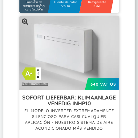
FunciÃ³n de
Fuente de calor
Refrigerante
refrigeraciÃ³n y
Ãºnica
R 32
calefacciÃ³n
A
A
+
D
640 VATIOS
Produktdatenblatt
SOFORT LIEFERBAR: KLIMAANLAGE
VENEDIG INHP10
EL MODELO INVERTER EXTREMADAMENTE
SILENCIOSO PARA CASI CUALQUIER
APLICACIÓN - NUESTRO SISTEMA DE AIRE
ACONDICIONADO MÁS VENDIDO