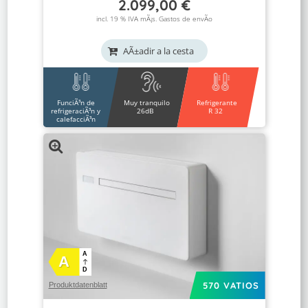
2.099,00
€
incl. 19 % IVA mÃ¡s.
Gastos de envÃ­o
AÃ±adir a la cesta
FunciÃ³n de
Muy tranquilo
Refrigerante
refrigeraciÃ³n y
26dB
R 32
calefacciÃ³n
A
A
D
570 VATIOS
Produktdatenblatt