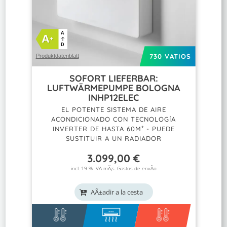
A
A
+
D
730 VATIOS
Produktdatenblatt
SOFORT LIEFERBAR:
LUFTWÄRMEPUMPE BOLOGNA
INHP12ELEC
EL POTENTE SISTEMA DE AIRE
ACONDICIONADO CON TECNOLOGÍA
INVERTER DE HASTA 60M² - PUEDE
SUSTITUIR A UN RADIADOR
3.099,00
€
incl. 19 % IVA mÃ¡s.
Gastos de envÃ­o
AÃ±adir a la cesta