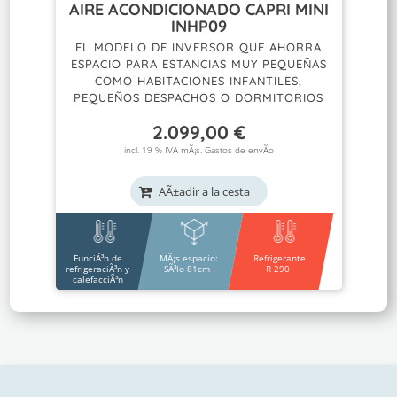
AIRE ACONDICIONADO CAPRI MINI
INHP09
EL MODELO DE INVERSOR QUE AHORRA
ESPACIO PARA ESTANCIAS MUY PEQUEÑAS
COMO HABITACIONES INFANTILES,
PEQUEÑOS DESPACHOS O DORMITORIOS
2.099,00
€
incl. 19 % IVA mÃ¡s.
Gastos de envÃ­o
AÃ±adir a la cesta
FunciÃ³n de
MÃ¡s espacio:
Refrigerante
refrigeraciÃ³n y
SÃ³lo 81cm
R 290
calefacciÃ³n