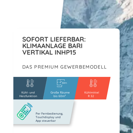
SOFORT LIEFERBAR:
KLIMAANLAGE BARI
VERTIKAL INHP15
DAS PREMIUM GEWERBEMODELL
Kühl- und
Große Räume
Kühlmittel
Heizfunktion
bis 60m²
R 32
Per Fernbedienung,
Touchdisplay und
App steuerbar