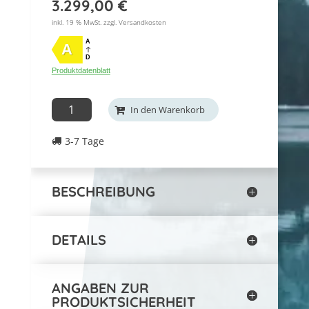
3.299,00
€
inkl. 19 % MwSt. zzgl.
Versandkosten
A
A
D
Produktdatenblatt
Sofort
In den Warenkorb
lieferbar:
3-7 Tage
Klimaanlage
Bari
Vertikal
BESCHREIBUNG
INHP15
Menge
DETAILS
ANGABEN ZUR
PRODUKTSICHERHEIT