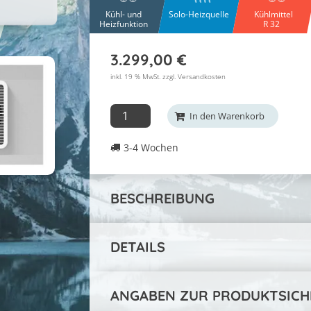
Kühl- und
Solo-Heizquelle
Kühlmittel
Heizfunktion
R 32
3.299,00
€
inkl. 19 % MwSt. zzgl.
Versandkosten
Luftwärmepumpe
In den Warenkorb
Neapel
3-4 Wochen
INHP15ELEC
Menge
BESCHREIBUNG
DETAILS
ANGABEN ZUR PRODUKTSICH