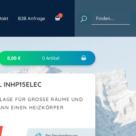
takt
B2B Anfrage
0,00
€
0
Artikel
 INHP15ELEC
LAGE FÜR GROSSE RÄUME UND G
NN EINEN HEIZKÖRPER E
Per Fernbedienung,