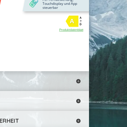
Touchdisplay und App
steuerbar
A
A
D
Produktdatenblatt
ERHEIT