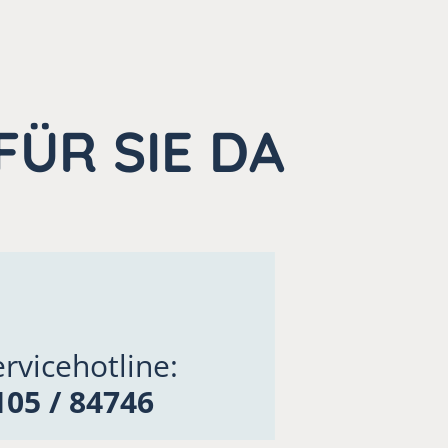
FÜR SIE DA
rvicehotline:
05 / 84746