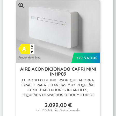
A
A
D
570 VATIOS
Produktdatenblatt
AIRE ACONDICIONADO CAPRI MINI
INHP09
EL MODELO DE INVERSOR QUE AHORRA
ESPACIO PARA ESTANCIAS MUY PEQUEÑAS
COMO HABITACIONES INFANTILES,
PEQUEÑOS DESPACHOS O DORMITORIOS
2.099,00
€
incl. 19 % IVA mÃ¡s.
Gastos de envÃ­o