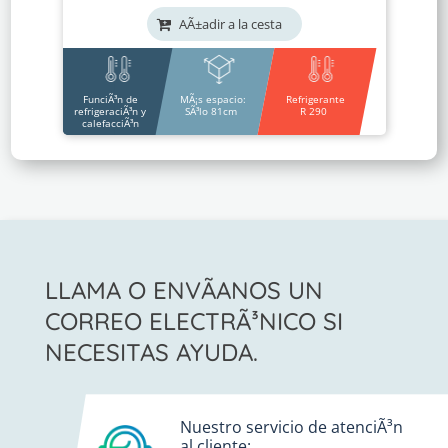
AÃ±adir a la cesta
FunciÃ³n de
MÃ¡s espacio:
Refrigerante
refrigeraciÃ³n y
SÃ³lo 81cm
R 290
calefacciÃ³n
LLAMA O ENVÃ­ANOS UN
CORREO ELECTRÃ³NICO SI
NECESITAS AYUDA.
Nuestro servicio de atenciÃ³n
al cliente: