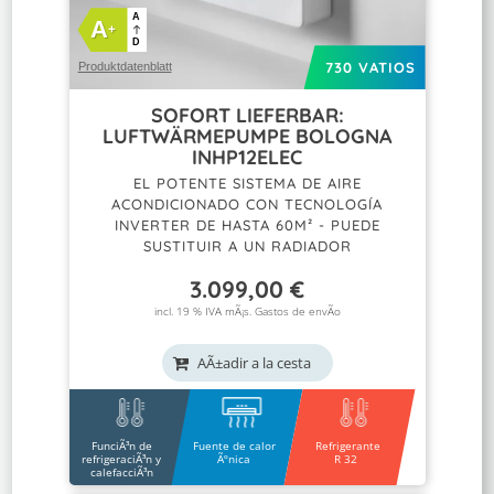
A
A
+
D
730 VATIOS
Produktdatenblatt
SOFORT LIEFERBAR:
LUFTWÄRMEPUMPE BOLOGNA
INHP12ELEC
EL POTENTE SISTEMA DE AIRE
ACONDICIONADO CON TECNOLOGÍA
INVERTER DE HASTA 60M² - PUEDE
SUSTITUIR A UN RADIADOR
3.099,00
€
incl. 19 % IVA mÃ¡s.
Gastos de envÃ­o
AÃ±adir a la cesta
FunciÃ³n de
Fuente de calor
Refrigerante
refrigeraciÃ³n y
Ãºnica
R 32
calefacciÃ³n