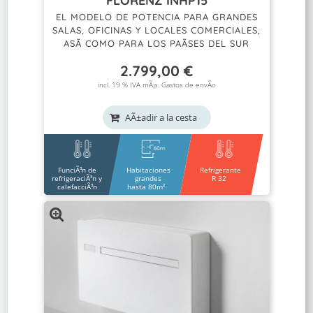
FLORENZ INHP15
EL MODELO DE POTENCIA PARA GRANDES
SALAS, OFICINAS Y LOCALES COMERCIALES,
ASÃ­ COMO PARA LOS PAÃ­SES DEL SUR
2.799,00
€
incl. 19 % IVA mÃ¡s.
Gastos de envÃ­o
AÃ±adir a la cesta
FunciÃ³n de
Habitaciones
Refrigerante
refrigeraciÃ³n y
grandes
R 32
calefacciÃ³n
hasta 80m²