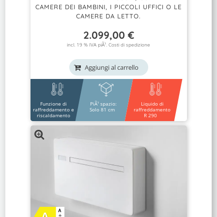
CAMERE DEI BAMBINI, I PICCOLI UFFICI O LE
CAMERE DA LETTO.
2.099,00
€
incl. 19 % IVA piÃ¹.
Costi di spedizione
Aggiungi al carrello
Funzione di
PiÃ¹ spazio:
Liquido di
raffreddamento e
Solo 81 cm
raffreddamento
riscaldamento
R 290
A
A