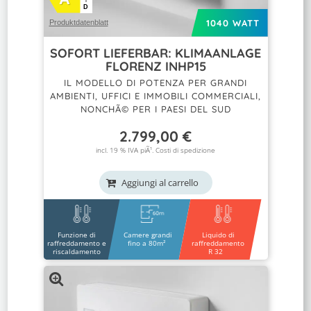
D
1040 WATT
Produktdatenblatt
SOFORT LIEFERBAR: KLIMAANLAGE
FLORENZ INHP15
IL MODELLO DI POTENZA PER GRANDI
AMBIENTI, UFFICI E IMMOBILI COMMERCIALI,
NONCHÃ© PER I PAESI DEL SUD
2.799,00
€
incl. 19 % IVA piÃ¹.
Costi di spedizione
Aggiungi al carrello
Funzione di
Camere grandi
Liquido di
raffreddamento e
fino a 80m²
raffreddamento
riscaldamento
R 32