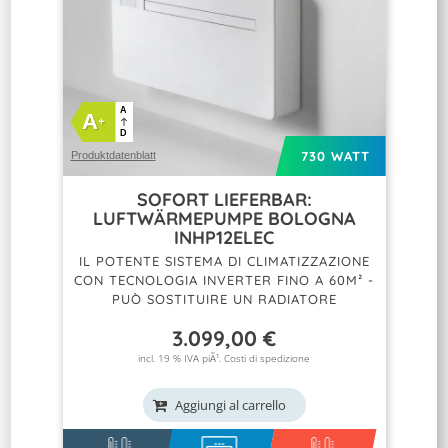
A
A
+
D
730 WATT
Produktdatenblatt
SOFORT LIEFERBAR:
LUFTWÄRMEPUMPE BOLOGNA
INHP12ELEC
IL POTENTE SISTEMA DI CLIMATIZZAZIONE
CON TECNOLOGIA INVERTER FINO A 60M² -
PUÒ SOSTITUIRE UN RADIATORE
3.099,00
€
incl. 19 % IVA piÃ¹.
Costi di spedizione
Aggiungi al carrello