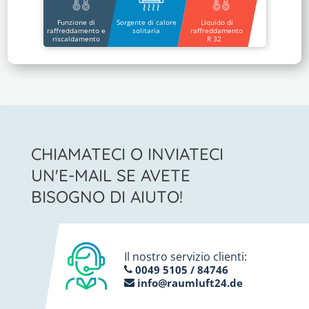
Funzione di
Sorgente di calore
Liquido di
raffreddamento e
solitaria
raffreddamento
riscaldamento
R 32
CHIAMATECI O INVIATECI
UN'E-MAIL SE AVETE
BISOGNO DI AIUTO!
Il nostro servizio clienti:
0049 5105 / 84746
info@raumluft24.de