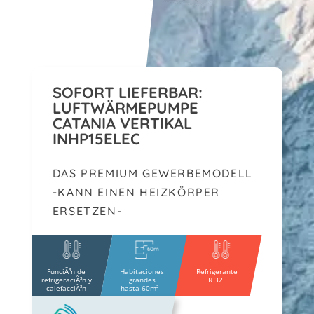
SOFORT LIEFERBAR:
LUFTWÄRMEPUMPE
CATANIA VERTIKAL
INHP15ELEC
DAS PREMIUM GEWERBEMODELL
-KANN EINEN HEIZKÖRPER
ERSETZEN-
FunciÃ³n de
Habitaciones
Refrigerante
refrigeraciÃ³n y
grandes
R 32
calefacciÃ³n
hasta 60m²