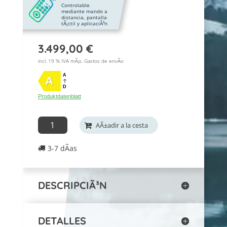
Controlable
mediante mando a
distancia, pantalla
tÃ¡ctil y aplicaciÃ³n
3.499,00
€
incl. 19 % IVA mÃ¡s.
Gastos de envÃ­o
A
A
D
Produktdatenblatt
Sofort
AÃ±adir a la cesta
lieferbar:
3-7 dÃ­as
Luftwärmepumpe
Catania
Vertikal
DESCRIPCIÃ³N
INHP15ELEC
cantidad
DETALLES