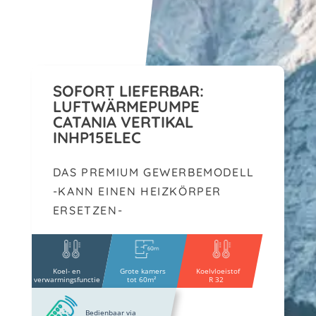
SOFORT LIEFERBAR:
LUFTWÄRMEPUMPE
CATANIA VERTIKAL
INHP15ELEC
DAS PREMIUM GEWERBEMODELL
-KANN EINEN HEIZKÖRPER
ERSETZEN-
Koel- en
Grote kamers
Koelvloeistof
verwarmingsfunctie
tot 60m²
R 32
Bedienbaar via