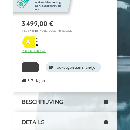
afstandsbediening,
aanraakscherm en
app
3.499,00
€
incl. 19 % BTW plus.
Verzendingskosten
A
A
D
Produktdatenblatt
Sofort
Toevoegen aan mandje
lieferbar:
3-7 dagen
Luftwärmepumpe
Catania
Vertikal
BESCHRIJVING
INHP15ELEC
aantal
DETAILS