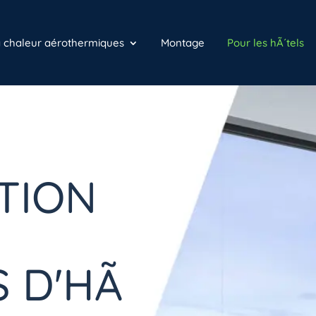
à chaleur aérothermiques
Montage
Pour les hÃ´tels
TION
 D'HÃ