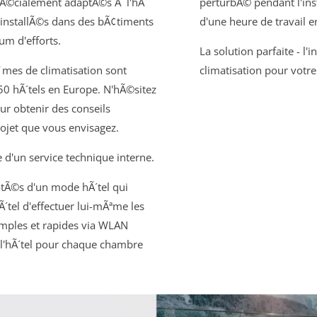
pÃ©cialement adaptÃ©s Ã l'hÃ
perturbÃ© pendant l'inst
re installÃ©s dans des bÃ¢timents
d'une heure de travail e
um d'efforts.
La solution parfaite - l'
¨mes de climatisation sont
climatisation pour votr
50 hÃ´tels en Europe. N'hÃ©sitez
ur obtenir des conseils
ojet que vous envisagez.
 d'un service technique interne.
otÃ©s d'un mode hÃ´tel qui
Ã´tel d'effectuer lui-mÃªme les
mples et rapides via WLAN
 l'hÃ´tel pour chaque chambre