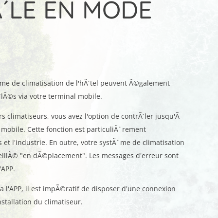
´LE EN MODE
me de climatisation de l'hÃ´tel peuvent Ã©galement
Ã©s via votre terminal mobile.
s climatiseurs, vous avez l'option de contrÃ´ler jusqu'Ã
 mobile. Cette fonction est particuliÃ¨rement
et l'industrie. En outre, votre systÃ¨me de climatisation
veillÃ© "en dÃ©placement". Les messages d'erreur sont
'APP.
ia l'APP, il est impÃ©ratif de disposer d'une connexion
nstallation du climatiseur.