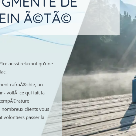
UGMENTE DE
LEIN Ã©TÃ©
ªtre aussi relaxant qu'une
lac.
ment rafraÃ®chie, un
- voilÃ ce qui fait la
e tempÃ©rature
 nombreux clients vous
 volontiers passer la