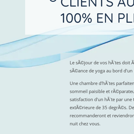
CLIENTS A
100% EN P
Le sÃ©jour de vos hÃ´tes doit Ã
sÃ©ance de yoga au bord d'un 
Une chambre d'hÃ´tes parfaite
sommeil paisible et rÃ©parateur 
satisfaction d'un hÃ´te par un
extÃ©rieure de 35 degrÃ©s. De
recommanderont et reviendront
nuit chez vous.