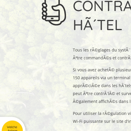
CONTRÃ
HÃ´TEL
Tous les rÃ©glages du systÃ¨
Ãªtre commandÃ©s et contrÃ´l
Si vous avez achetÃ© plusieur
150 appareils via un terminal
apprÃ©ciÃ©e dans les hÃ´tels 
peut Ãªtre contrÃ´lÃ© et sur
Ã©galement affichÃ©s dans l
Pour utiliser la rÃ©gulation v
Wi-Fi puissante sur le site d'i