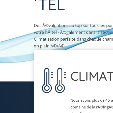
´TEL
Des Ã©valuations au top sur tous les port
votre hÃ´tel - Ã©galement dans la section
Climatisation parfaite dans chaque cha
en plein Ã©tÃ©.
CLIMAT
Nous avons plus de 45 a
domaine de la rÃ©frigÃ©r