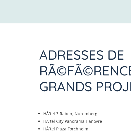
ADRESSES DE
RÃ©FÃ©RENCE
GRANDS PROJE
HÃ´tel 3 Raben, Nuremberg
HÃ´tel City Panorama Hanovre
HÃ´tel Plaza Forchheim