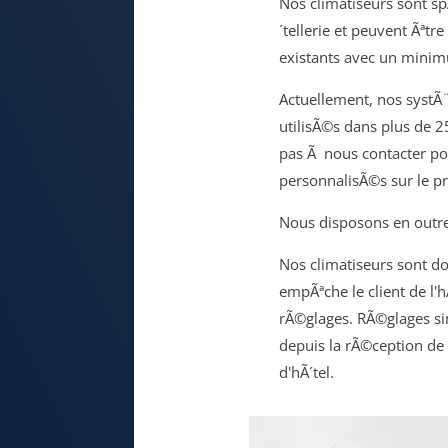
Nos climatiseurs sont s
´tellerie et peuvent Ãªt
existants avec un minim
Actuellement, nos systÃ
utilisÃ©s dans plus de 2
pas Ã nous contacter po
personnalisÃ©s sur le pr
Nous disposons en outre
Nos climatiseurs sont d
empÃªche le client de l'h
rÃ©glages. RÃ©glages si
depuis la rÃ©ception de
d'hÃ´tel.