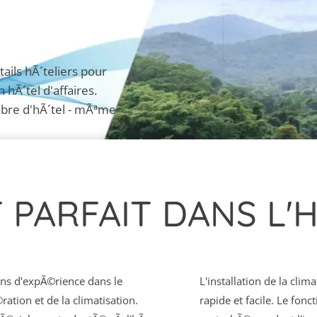
ails hÃ´teliers pour
 hÃ´tel d'affaires.
mbre d'hÃ´tel - mÃªme
 PARFAIT DANS L'
ns d'expÃ©rience dans le
L'installation de la cli
ation et de la climatisation.
rapide et facile. Le fonc