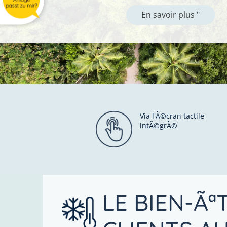
En savoir plus "
Via l'Ã©cran tactile
intÃ©grÃ©
LE BIEN-Ãª