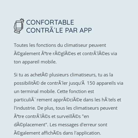
CONFORTABLE
CONTRÃ´LE PAR APP
Toutes les fonctions du climatiseur peuvent
Ã©galement Ãªtre rÃ©glÃ©es et contrÃ´lÃ©es via
ton appareil mobile.
Si tu as achetÃ© plusieurs climatiseurs, tu as la
possibilitÃ© de contrÃ´ler jusqu'Ã 150 appareils via
un terminal mobile. Cette fonction est
particuliÃ¨rement apprÃ©ciÃ©e dans les hÃ´tels et
l'industrie. De plus, tous les climatiseurs peuvent
Ãªtre contrÃ´lÃ©s et surveillÃ©s "en
dÃ©placement". Les messages d'erreur sont
Ã©galement affichÃ©s dans l'application.