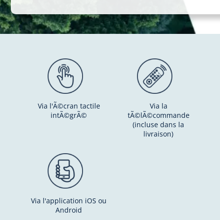
Via l'Ã©cran tactile
Via la
intÃ©grÃ©
tÃ©lÃ©commande
(incluse dans la
livraison)
Via l'application iOS ou
Android