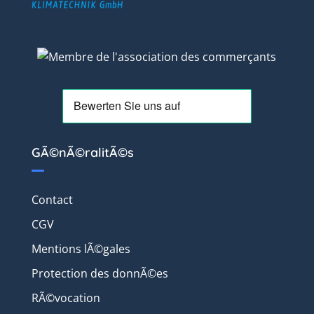
GÃ©nÃ©ralitÃ©s
Contact
CGV
Mentions lÃ©gales
Protection des donnÃ©es
RÃ©vocation