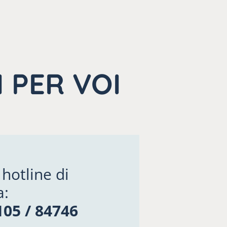
 PER VOI
 hotline di
a:
05 / 84746