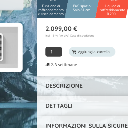
Funzione di
PiÃ¹ spazio:
Liquido di
raffreddamento
Solo 81 cm
raffreddamento
e riscaldamento
R 290
2.099,00
€
incl. 19 % IVA piÃ¹.
Costi di spedizione
Klimaanlage
Aggiungi al carrello
Capri
2-3 settimane
Mini
INHP09
quantitÃ
DESCRIZIONE
DETTAGLI
INFORMAZIONI SULLA SICURE