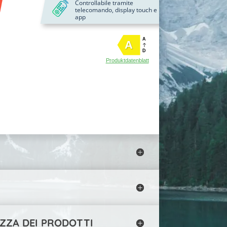
Controllabile tramite
telecomando, display touch e
app
A
A
D
Produktdatenblatt
ZZA DEI PRODOTTI