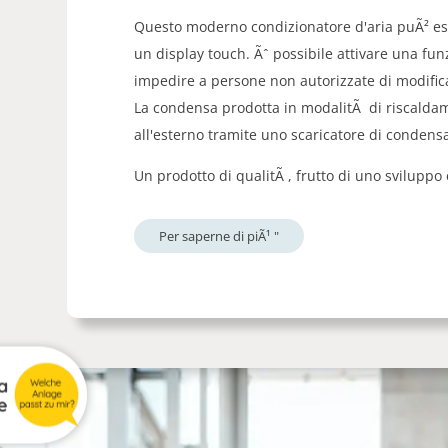
Questo moderno condizionatore d'aria puÃ² es
un display touch. Ãˆ possibile attivare una fun
impedire a persone non autorizzate di modifica
La condensa prodotta in modalitÃ di riscalda
all'esterno tramite uno scaricatore di condens
Un prodotto di qualitÃ , frutto di uno sviluppo
Per saperne di piÃ¹ "
a
e