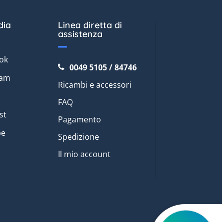
dia
Linea diretta di
assistenza
ok
0049 5105 / 84746
ram
Ricambi e accessori
FAQ
st
Pagamento
be
Spedizione
Il mio account