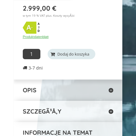
2.999,00
€
w tym 19 % VAT plus.
Koszty wysyÅ‚ki
A
A
+
D
Produktdatenblatt
Sofort
Dodaj do koszyka
lieferbar:
3-7 dni
Klimaanlage
Olbia
Vertikal
OPIS
INHP12
iloÅ›Ä‡
SZCZEGÃ³Å‚Y
INFORMACJE NA TEMAT