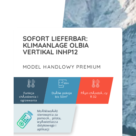
SOFORT LIEFERBAR:
KLIMAANLAGE OLBIA
VERTIKAL INHP12
MODEL HANDLOWY PREMIUM
Funkcja
DuÅ¼e pokoje
PÅ‚yn chÅ‚odzÄ…cy
chÅ‚odzenia i
bis 50m²
R 32
ogrzewania
MoÅ¼liwoÅ›Ä‡
sterowania za
pomocÄ… pilota,
wyÅ›wietlacza
dotykowego i
aplikacji