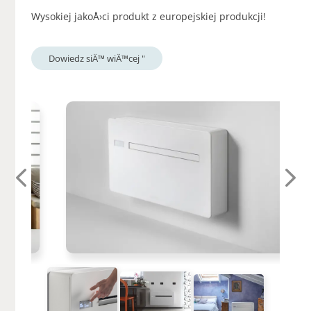
Wysokiej jakoÅ›ci produkt z europejskiej produkcji!
Dowiedz siÄ™ wiÄ™cej "