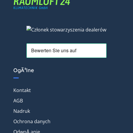
OgÃ³lne
Kontakt
AGB
Nadruk
Ochrona danych
OdwoÅ‚anie