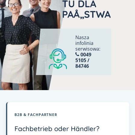
TU DLA
PAÅ„STWA
Nasza
infolinia
serwisowa:
0049
5105 /
84746
B2B & FACHPARTNER
Fachbetrieb oder Händler?