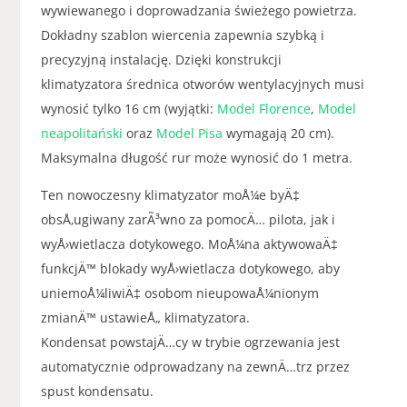
wywiewanego i doprowadzania świeżego powietrza.
Dokładny szablon wiercenia zapewnia szybką i
precyzyjną instalację. Dzięki konstrukcji
klimatyzatora średnica otworów wentylacyjnych musi
wynosić tylko 16 cm (wyjątki:
Model Florence
,
Model
neapolitański
oraz
Model Pisa
wymagają 20 cm).
Maksymalna długość rur może wynosić do 1 metra.
Ten nowoczesny klimatyzator moÅ¼e byÄ‡
obsÅ‚ugiwany zarÃ³wno za pomocÄ… pilota, jak i
wyÅ›wietlacza dotykowego. MoÅ¼na aktywowaÄ‡
funkcjÄ™ blokady wyÅ›wietlacza dotykowego, aby
uniemoÅ¼liwiÄ‡ osobom nieupowaÅ¼nionym
zmianÄ™ ustawieÅ„ klimatyzatora.
Kondensat powstajÄ…cy w trybie ogrzewania jest
automatycznie odprowadzany na zewnÄ…trz przez
spust kondensatu.