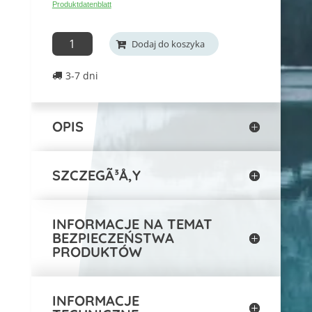
Produktdatenblatt
Sofort
Dodaj do koszyka
lieferbar:
3-7 dni
Luftwärmepumpe
Bologna
INHP12ELEC
OPIS
iloÅ›Ä‡
SZCZEGÃ³Å‚Y
INFORMACJE NA TEMAT
BEZPIECZEŃSTWA
PRODUKTÓW
INFORMACJE