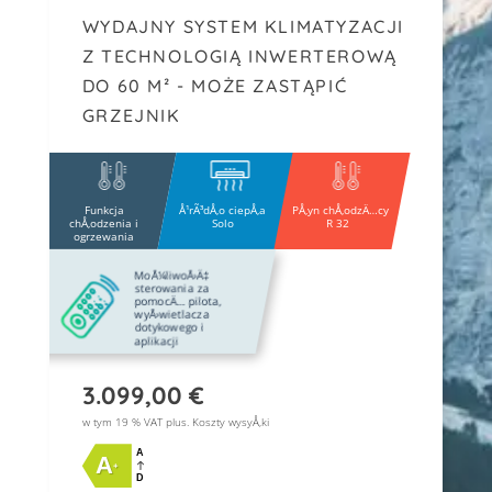
WYDAJNY SYSTEM KLIMATYZACJI
Z TECHNOLOGIĄ INWERTEROWĄ
DO 60 M² - MOŻE ZASTĄPIĆ
GRZEJNIK
Funkcja
Å¹rÃ³dÅ‚o ciepÅ‚a
PÅ‚yn chÅ‚odzÄ…cy
chÅ‚odzenia i
Solo
R 32
ogrzewania
MoÅ¼liwoÅ›Ä‡
sterowania za
pomocÄ… pilota,
wyÅ›wietlacza
dotykowego i
aplikacji
3.099,00
€
w tym 19 % VAT plus.
Koszty wysyÅ‚ki
A
A
+
D