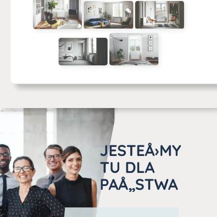
JESTEÅ›MY
TU DLA
PAÅ„STWA