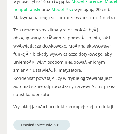
wynosić tylko 16 cm (wyjątki:
Model Florence
,
Model
neapolitański
oraz
Model Pisa
wymagają 20 cm).
Maksymalna długość rur może wynosić do 1 metra.
Ten nowoczesny klimatyzator moÅ¼e byÄ‡
obsÅ‚ugiwany zarÃ³wno za pomocÄ… pilota, jak i
wyÅ›wietlacza dotykowego. MoÅ¼na aktywowaÄ‡
funkcjÄ™ blokady wyÅ›wietlacza dotykowego, aby
uniemoÅ¼liwiÄ‡ osobom nieupowaÅ¼nionym
zmianÄ™ ustawieÅ„ klimatyzatora.
Kondensat powstajÄ…cy w trybie ogrzewania jest
automatycznie odprowadzany na zewnÄ…trz przez
spust kondensatu.
Wysokiej jakoÅ›ci produkt z europejskiej produkcji!
Dowiedz siÄ™ wiÄ™cej "