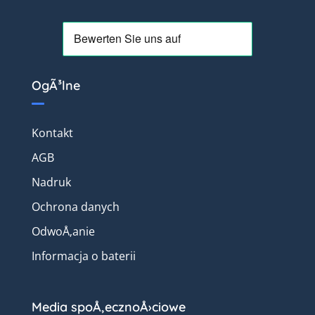
OgÃ³lne
Kontakt
AGB
Nadruk
Ochrona danych
OdwoÅ‚anie
Informacja o baterii
Media spoÅ‚ecznoÅ›ciowe