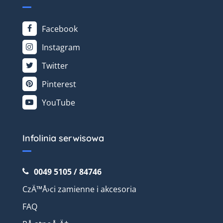
Facebook
Instagram
Twitter
Pinterest
YouTube
Infolinia serwisowa
0049 5105 / 84746
CzÄ™Å›ci zamienne i akcesoria
FAQ