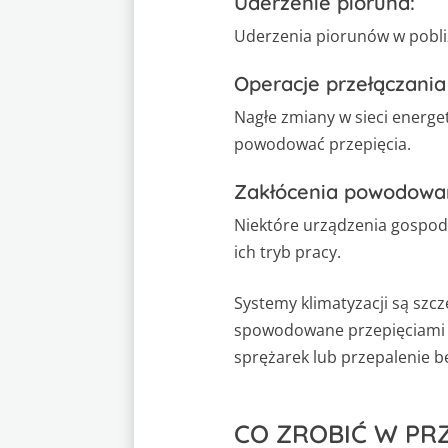
Uderzenie pioruna:
Uderzenia piorunów w pobl
Operacje przełączania
Nagłe zmiany w sieci energe
powodować przepięcia.
Zakłócenia powodowan
Niektóre urządzenia gospo
ich tryb pracy.
Systemy klimatyzacji są szc
spowodowane przepięciami mo
sprężarek lub przepalenie b
CO ZROBIĆ W PR