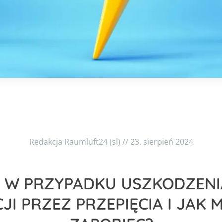
Redakcja Raumluft24 (sl) // 23. sierpień 2024
Ć W PRZYPADKU USZKODZENI
JI PRZEZ PRZEPIĘCIA I JAK