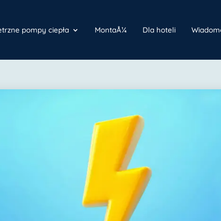
ietrzne pompy ciepła
MontaÅ¼
Dla hoteli
Wiadomo