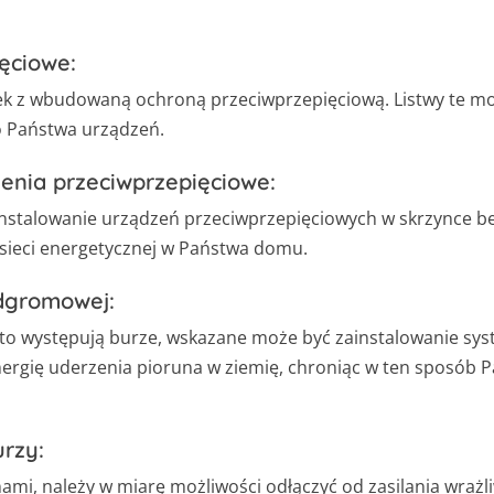
ięciowe:
ek z wbudowaną ochroną przeciwprzepięciową. Listwy te m
o Państwa urządzeń.
zenia przeciwprzepięciowe:
ainstalowanie urządzeń przeciwprzepięciowych w skrzynce 
sieci energetycznej w Państwa domu.
dgromowej:
sto występują burze, wskazane może być zainstalowanie s
nergię uderzenia pioruna w ziemię, chroniąc w ten sposób 
urzy:
unami, należy w miarę możliwości odłączyć od zasilania wrażl