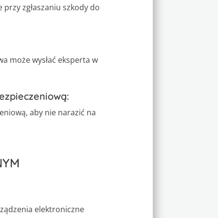
e przy zgłaszaniu szkody do
owa może wysłać eksperta w
bezpieczeniową:
niową, aby nie narazić na
NYM
rządzenia elektroniczne