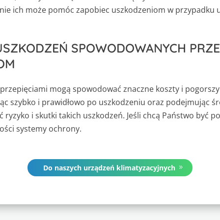
zenie ich może pomóc zapobiec uszkodzeniom w przypadku 
USZKODZEŃ SPOWODOWANYCH PRZEPI
OM
rzepięciami mogą spowodować znaczne koszty i pogorszyć
ując szybko i prawidłowo po uszkodzeniu oraz podejmując 
ryzyko i skutki takich uszkodzeń. Jeśli chcą Państwo być po
kości systemy ochrony.
Do naszych urządzeń klimatyzacyjnych