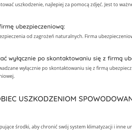
wać uszkodzenie, najlepiej za pomocą zdjęć. Jest to ważn
firmę ubezpieczeniową:
bezpieczenia od zagrożeń naturalnych. Firma ubezpieczeni
ać wyłącznie po skontaktowaniu się z firmą u
dzane wyłącznie po skontaktowaniu się z firmą ubezpiecze
niowej.
OBIEC USZKODZENIOM SPOWODOWA
jące środki, aby chronić swój system klimatyzacji i inne u