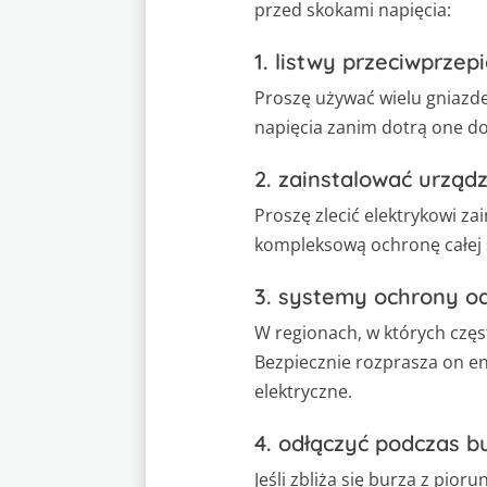
przed skokami napięcia:
1. listwy przeciwprzep
Proszę używać wielu gniazd
napięcia zanim dotrą one d
2. zainstalować urząd
Proszę zlecić elektrykowi z
kompleksową ochronę całej 
3. systemy ochrony o
W regionach, w których czę
Bezpiecznie rozprasza on e
elektryczne.
4. odłączyć podczas b
Jeśli zbliża się burza z pior