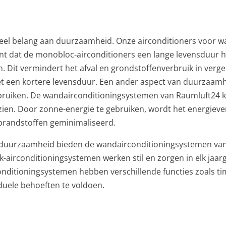
veel belang aan duurzaamheid. Onze airconditioners voor
nt dat de monobloc-airconditioners een lange levensduur 
 Dit vermindert het afval en grondstoffenverbruik in vergel
t een kortere levensduur. Een ander aspect van duurzaamh
bruiken. De wandairconditioningsystemen van Raumluft24
en. Door zonne-energie te gebruiken, wordt het energieve
e brandstoffen geminimaliseerd.
en duurzaamheid bieden de wandairconditioningsystemen va
airconditioningsystemen werken stil en zorgen in elk jaa
nditioningsystemen hebben verschillende functies zoals ti
duele behoeften te voldoen.