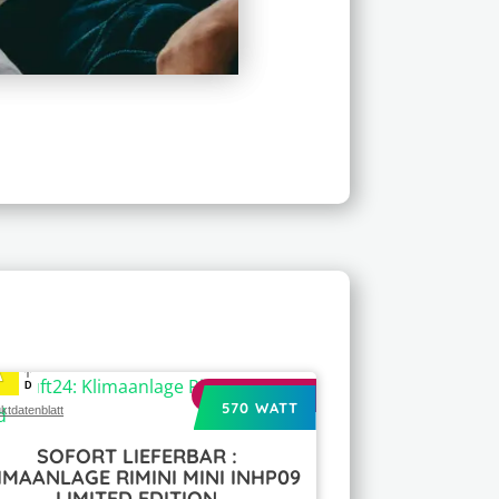
A
A
D
AANBIEDING
570 WATT
ktdatenblatt
SOFORT LIEFERBAR :
IMAANLAGE RIMINI MINI INHP09
LIMITED EDITION