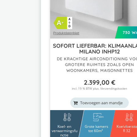
A
A
+
D
730 W
Produktdatenblatt
SOFORT LIEFERBAR: KLIMAANL
MILANO INHP12
DE KRACHTIGE AIRCONDITIONING VO
GROTERE RUIMTES ZOALS OPEN
WOONKAMERS, MAISONNETTES
2.399,00
€
incl. 19 % BTW plus.
Verzendingskosten
Toevoegen aan mandje
Koel- en
Grote kamers
Koelvloeisto
verwarmingsfu
tot 60m²
R 32
nctie