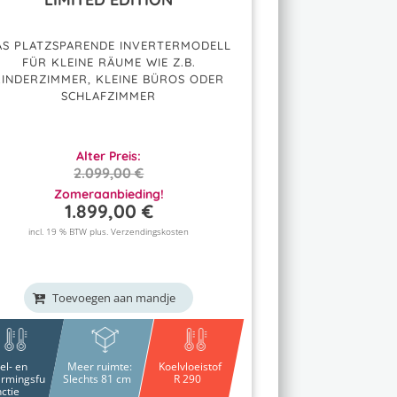
AS PLATZSPARENDE INVERTERMODELL
FÜR KLEINE RÄUME WIE Z.B.
KINDERZIMMER, KLEINE BÜROS ODER
SCHLAFZIMMER
Alter Preis:
2.099,00
€
OORSPRONKELIJKE
Zomeraanbieding!
1.899,00
€
PRIJS
HUIDIGE
WAS:
PRIJS
incl. 19 % BTW plus.
Verzendingskosten
2.099,00 €.
IS:
1.899,00 €.
Toevoegen aan mandje
el- en
Meer ruimte:
Koelvloeistof
rmingsfu
Slechts 81 cm
R 290
nctie