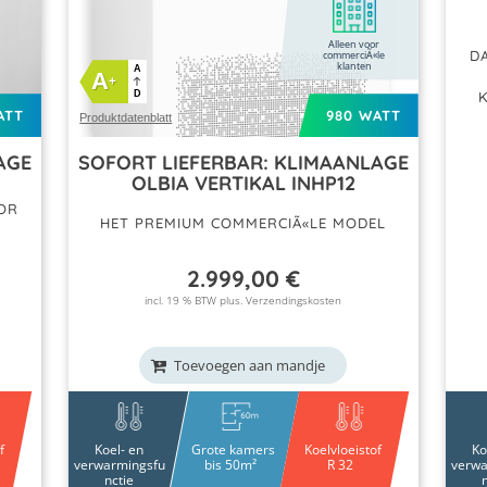
Alleen voor
D
commerciÃ«le
klanten
A
A
+
D
ATT
980 WATT
Produktdatenblatt
AGE
SOFORT LIEFERBAR: KLIMAANLAGE
OLBIA VERTIKAL INHP12
OR
HET PREMIUM COMMERCIÃ«LE MODEL
2.999,00
€
incl. 19 % BTW plus.
Verzendingskosten
Toevoegen aan mandje
f
Koel- en
Grote kamers
Koelvloeistof
Ko
verwarmingsfu
bis 50m²
R 32
verwa
nctie