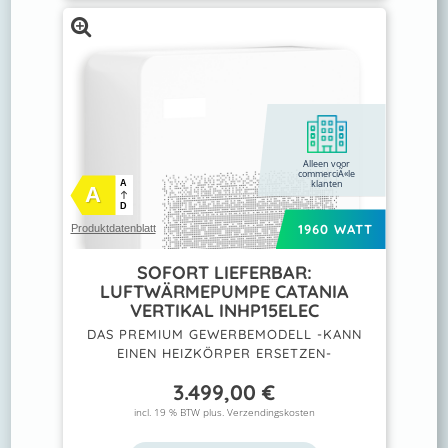
Alleen voor
commerciÃ«le
klanten
A
A
D
1960 WATT
Produktdatenblatt
SOFORT LIEFERBAR:
LUFTWÄRMEPUMPE CATANIA
VERTIKAL INHP15ELEC
DAS PREMIUM GEWERBEMODELL -KANN
EINEN HEIZKÖRPER ERSETZEN-
3.499,00
€
incl. 19 % BTW plus.
Verzendingskosten