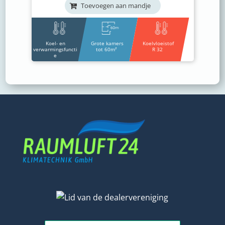
Toevoegen aan mandje
Koel- en
Grote kamers
Koelvloeistof
verwarmingsfuncti
tot 60m²
R 32
e