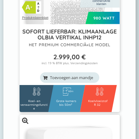
commerciÃ«le
klanten
A
A
+
D
980 WATT
Produktdatenblatt
SOFORT LIEFERBAR: KLIMAANLAGE
OLBIA VERTIKAL INHP12
HET PREMIUM COMMERCIÃ«LE MODEL
2.999,00
€
incl. 19 % BTW plus.
Verzendingskosten
Toevoegen aan mandje
Koel- en
Grote kamers
Koelvloeistof
verwarmingsfuncti
bis 50m²
R 32
e