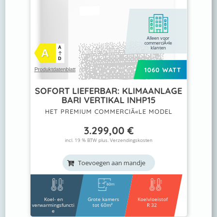
Alleen voor
commerciÃ«le
klanten
A
A
D
1060 WATT
Produktdatenblatt
SOFORT LIEFERBAR: KLIMAANLAGE
BARI VERTIKAL INHP15
HET PREMIUM COMMERCIÃ«LE MODEL
3.299,00
€
incl. 19 % BTW plus.
Verzendingskosten
Toevoegen aan mandje
Koel- en
Grote kamers
Koelvloeistof
verwarmingsfuncti
tot 60m²
R 32
e